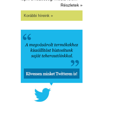
Részletek »
Korábbi híreink »