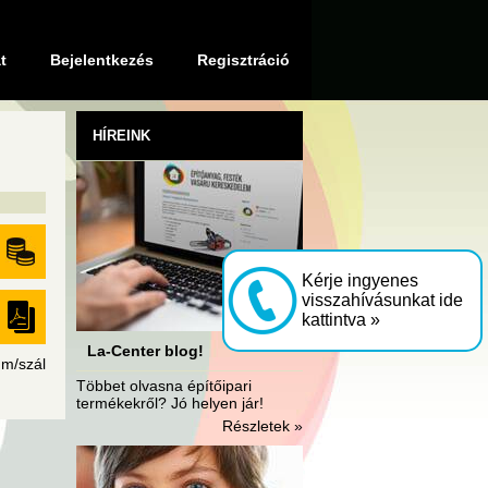
t
Bejelentkezés
Regisztráció
HÍREINK
Kérje ingyenes
visszahívásunkat ide
kattintva »
La-Center blog!
 m/szál
Többet olvasna építőipari
termékekről? Jó helyen jár!
Részletek »