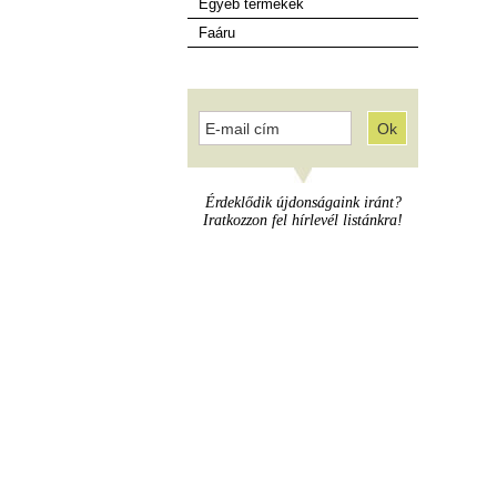
Egyéb termékek
Faáru
Érdeklődik újdonságaink iránt?
Iratkozzon fel hírlevél listánkra!