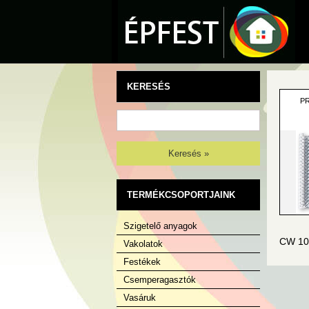
KERESÉS
PR
Keresés »
TERMÉKCSOPORTJAINK
Szigetelő anyagok
CW 100
Vakolatok
Festékek
Csemperagasztók
Vasáruk