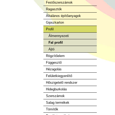
Festőszerszámok
Ragasztók
Általános építőanyagok
Gipszkarton
Profil
Álmennyezeti
Fal profil
Ajtó
Rögzítőelem
Függesztő
Hézagolás
Felületkiegyenlítő
Hőszigetelő rendszer
Hidegburkolás
Szerszámok
Salag termékek
Tömítők