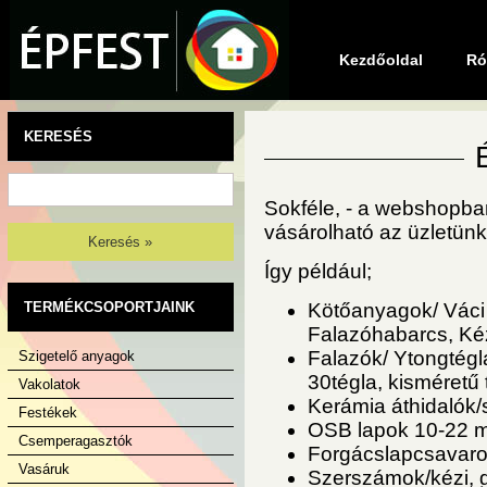
Kezdőoldal
Ró
KERESÉS
Sokféle, - a webshopb
vásárolható az üzletün
Keresés »
Így például;
TERMÉKCSOPORTJAINK
Kötőanyagok/ Váci
Falazóhabarcs, Kéz
Falazók/ Ytongtégla
Szigetelő anyagok
30tégla, kisméretű 
Vakolatok
Kerámia áthidalók/
Festékek
OSB lapok 10-22 
Csemperagasztók
Forgácslapcsavaro
Vasáruk
Szerszámok/kézi, g