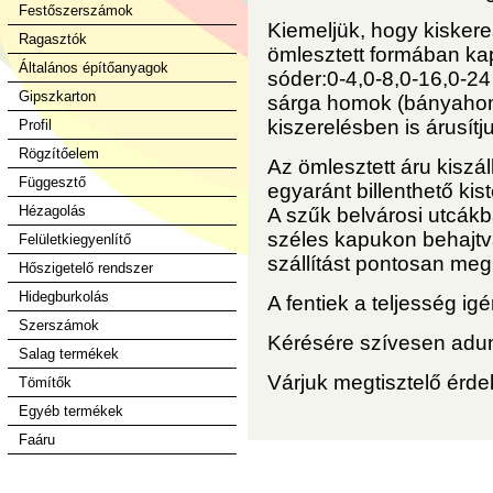
Festőszerszámok
Kiemeljük, hogy kisker
Ragasztók
ömlesztett formában ka
Általános építőanyagok
sóder:0-4,0-8,0-16,0-
Gipszkarton
sárga homok (bányaho
kiszerelésben is árusítj
Profil
Rögzítőelem
Az ömlesztett áru kiszáll
Függesztő
egyaránt billenthető kis
Hézagolás
A szűk belvárosi utcákb
széles kapukon behajtva 
Felületkiegyenlítő
szállítást pontosan megb
Hőszigetelő rendszer
Hidegburkolás
A fentiek a teljesség igé
Szerszámok
Kérésére szívesen adun
Salag termékek
Várjuk megtisztelő érde
Tömítők
Egyéb termékek
Faáru