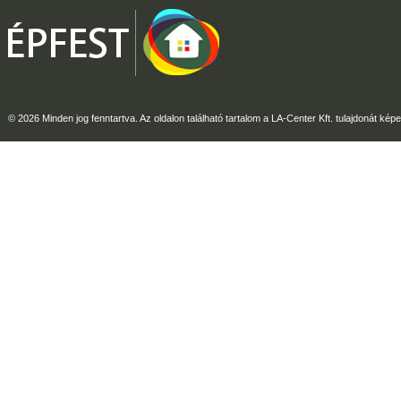
© 2026 Minden jog fenntartva. Az oldalon található tartalom a LA-Center Kft. tulajdonát képe