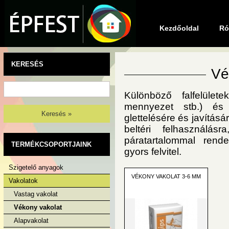
Kezdőoldal
Ró
KERESÉS
Vé
Különböző falfelület
mennyezet stb.) és 
Keresés »
glettelésére és javítás
beltéri felhasználá
páratartalommal rend
TERMÉKCSOPORTJAINK
gyors felvitel.
Szigetelő anyagok
VÉKONY VAKOLAT 3-6 MM
Vakolatok
Vastag vakolat
Vékony vakolat
Alapvakolat