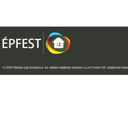
© 2026 Minden jog fenntartva. Az oldalon található tartalom a LA-Center Kft. tulajdonát képe