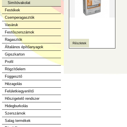
Simítóvakolat
Festékek
Csemperagasztók
Vasáruk
Festőszerszámok
Ragasztók
Részletek
Általános építőanyagok
Gipszkarton
Profil
Rögzítőelem
Függesztő
Hézagolás
Felületkiegyenlítő
Hőszigetelő rendszer
Hidegburkolás
Szerszámok
Salag termékek