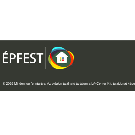
© 2026 Minden jog fenntartva. Az oldalon található tartalom a LA-Center Kft. tulajdonát képe