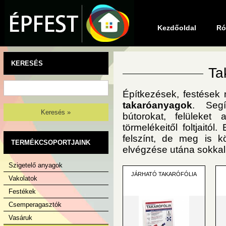
Kezdőoldal
Ró
KERESÉS
Ta
Építkezések, festések 
takaróanyagok
. Segí
Keresés »
bútorokat, felüleket 
törmelékeitől foltjait
felszínt, de meg is k
TERMÉKCSOPORTJAINK
elvégzése utána sokkal 
Szigetelő anyagok
JÁRHATÓ TAKARÓFÓLIA
Vakolatok
Festékek
Csemperagasztók
Vasáruk