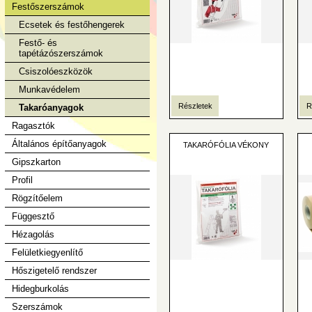
Festőszerszámok
Ecsetek és festőhengerek
Festő- és
tapétázószerszámok
Csiszolóeszközök
Munkavédelem
Részletek
R
Takaróanyagok
Ragasztók
Általános építőanyagok
TAKARÓFÓLIA VÉKONY
Gipszkarton
Profil
Rögzítőelem
Függesztő
Hézagolás
Felületkiegyenlítő
Hőszigetelő rendszer
Hidegburkolás
Szerszámok