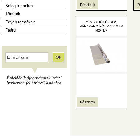
Részletek
R
Salag termékek
Tömítők
Egyéb termékek
MPZ50 HŐTÜKRÖS
PÁRAZÁRÓ FÓLIA 1,2 M 50
Faáru
M2/TEK
Érdeklődik újdonságaink iránt?
Iratkozzon fel hírlevél listánkra!
Részletek