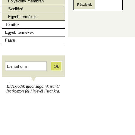
Folyékony membrán
Részletek
Szellőző
Egyéb termékek
Tömítők
Egyéb termékek
Faáru
Érdeklődik újdonságaink iránt?
Iratkozzon fel hírlevél listánkra!