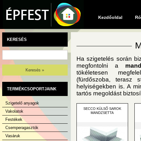
Kezdőoldal
Ró
KERESÉS
M
Ha szigetelés során b
megfontolni a
man
Keresés »
tökéletesen megfel
(fürdőszoba, terasz s
helyiségekben is. A m
TERMÉKCSOPORTJAINK
tartós megoldást biztos
Szigetelő anyagok
SECCO KÜLSŐ SAROK
Vakolatok
MANDZSETTA
Festékek
Csemperagasztók
Vasáruk