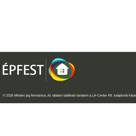
© 2026 Minden jog fenntartva. Az oldalon található tartalom a LA-Center Kft. tulajdonát képe