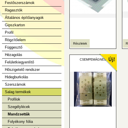
Festőszerszámok
Ragasztók
Általános építőanyagok
Gipszkarton
Profil
Rögzítőelem
Részletek
R
Függesztő
Hézagolás
CSEMPEMÁGNES
Felületkiegyenlítő
Hőszigetelő rendszer
Hidegburkolás
Szerszámok
Salag termékek
Profilok
Szegélylécek
Mandzsetták
Folyékony fólia