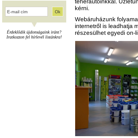
teherautóinkkal. Üzlet
kérni.
Webáruházunk folyamatos
internetről is leadhatja 
részesülhet egyedi on-
Érdeklődik újdonságaink iránt?
Iratkozzon fel hírlevél listánkra!