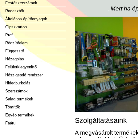
Festőszerszámok
„Mert ha é
Ragasztók
Általános építőanyagok
Gipszkarton
Profil
Rögzítőelem
Függesztő
Hézagolás
Felületkiegyenlítő
Hőszigetelő rendszer
Hidegburkolás
Szerszámok
Salag termékek
Tömítők
Egyéb termékek
Szolgáltatásaink
Faáru
A megvásárolt termékekhe