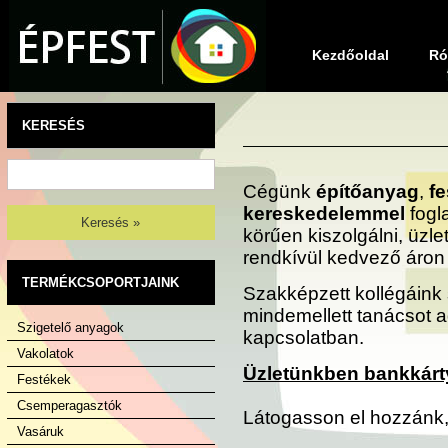
Kezdőoldal
Ró
KERESÉS
Cégünk
építőanyag
,
fe
kereskedelemmel
fogl
Keresés »
körűen kiszolgálni, üz
rendkívül kedvező áron 
TERMÉKCSOPORTJAINK
Szakképzett kollégáink
mindemellett tanácsot 
Szigetelő anyagok
kapcsolatban.
Vakolatok
Üzletünkben bankkártyá
Festékek
Csemperagasztók
Látogasson el hozzánk, 
Vasáruk