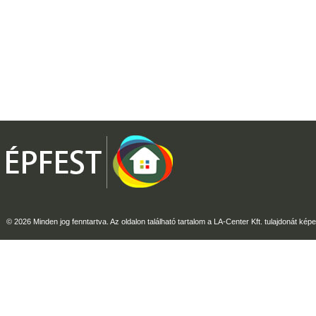
© 2026 Minden jog fenntartva. Az oldalon található tartalom a LA-Center Kft. tulajdonát képe