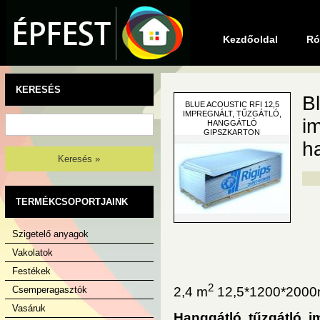
Kezdőoldal
Ró
KERESÉS
B
BLUE ACOUSTIC RFI 12,5
IMPREGNÁLT, TŰZGÁTLÓ,
im
HANGGÁTLÓ
GIPSZKARTON
h
Keresés »
TERMÉKCSOPORTJAINK
Szigetelő anyagok
Vakolatok
Festékek
2
Csemperagasztók
2,4 m
12,5*1200*200
Vasáruk
Hanggátló, tűzgátló, i