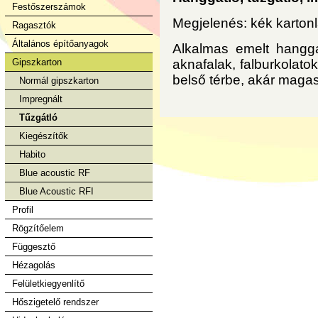
Festőszerszámok
Megjelenés: kék kartonla
Ragasztók
Általános építőanyagok
Alkalmas emelt hanggát
Gipszkarton
aknafalak, falburkolato
belső térbe, akár magas
Normál gipszkarton
Impregnált
Tűzgátló
Kiegészítők
Habito
Blue acoustic RF
Blue Acoustic RFI
Profil
Rögzítőelem
Függesztő
Hézagolás
Felületkiegyenlítő
Hőszigetelő rendszer