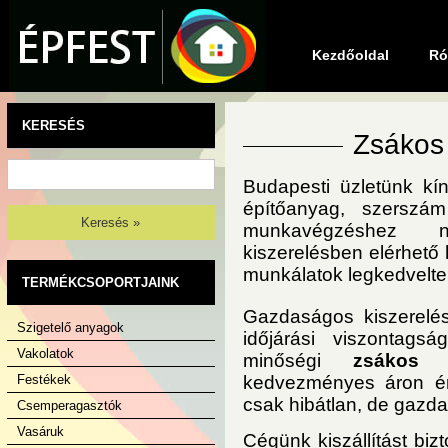
Kezdőoldal
Ró
KERESÉS
Zsákos
Budapesti üzletünk kí
építőanyag, szerszám
Keresés »
munkavégzéshez nél
kiszerelésben elérhető
munkálatok legkedvelt
TERMÉKCSOPORTJAINK
Gazdaságos kiszerelés
Szigetelő anyagok
időjárási viszontags
Vakolatok
minőségi
zsákos h
Festékek
kedvezményes áron ér
csak hibátlan, de gazd
Csemperagasztók
Vasáruk
Cégünk kiszállítást bizt