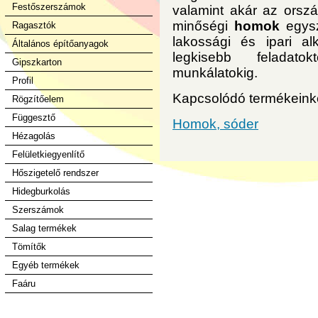
Festőszerszámok
valamint akár az ország
minőségi
homok
egysz
Ragasztók
lakossági és ipari al
Általános építőanyagok
legkisebb feladat
Gipszkarton
munkálatokig.
Profil
Kapcsolódó termékeinket
Rögzítőelem
Függesztő
Homok, sóder
Hézagolás
Felületkiegyenlítő
Hőszigetelő rendszer
Hidegburkolás
Szerszámok
Salag termékek
Tömítők
Egyéb termékek
Faáru