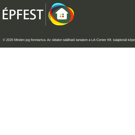
© 2026 Minden jog fenntartva. Az oldalon található tartalom a LA-Center Kft. tulajdonát képe