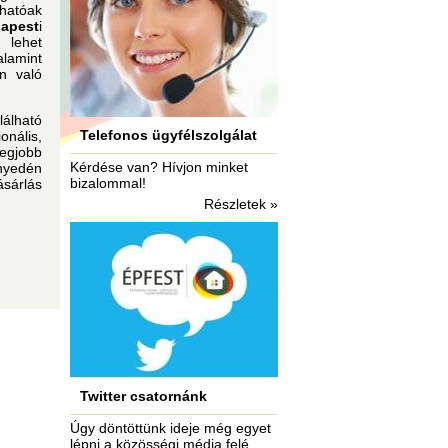
hatóak
dapest
i
 lehet
alamint
n való
álható
Telefonos ügyfélszolgálat
onális,
egjobb
Kérdése van? Hívjon minket
yedén
bizalommal!
sárlás
Részletek »
Twitter csatornánk
Úgy döntöttünk ideje még egyet
lépni a közösségi média felé...