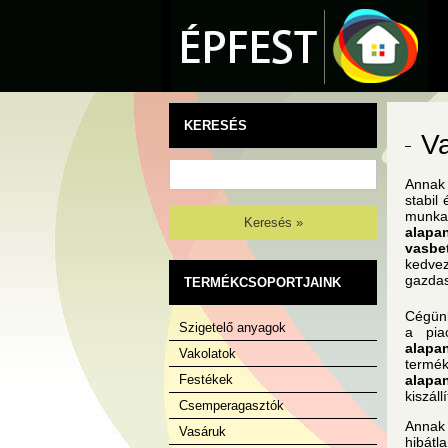
KERESÉS
V
Annak 
stabil
munk
Keresés »
alapa
vasbe
kedve
gazdas
TERMÉKCSOPORTJAINK
Cégünk
Szigetelő anyagok
a pia
alapa
Vakolatok
termék
Festékek
alapa
kiszál
Csemperagasztók
Annak
Vasáruk
hibátl