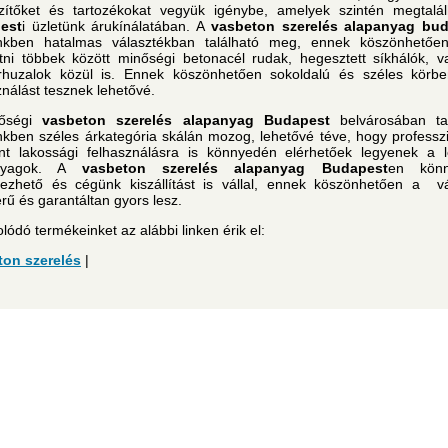
zítőket és tartozékokat vegyük igénybe, amelyek szintén megtalál
est
i üzletünk árukínálatában. A
vasbeton szerelés alapanyag bu
ünkben hatalmas választékban található meg, ennek köszönhetően
tni többek között minőségi betonacél rudak, hegesztett síkhálók, v
rhuzalok közül is. Ennek köszönhetően sokoldalú és széles körbe
ználást tesznek lehetővé.
őségi
vasbeton szerelés alapanyag Budapest
belvárosában tal
nkben széles árkategória skálán mozog, lehetővé téve, hogy professzi
nt lakossági felhasználásra is könnyedén elérhetőek legyenek a l
anyagok. A
vasbeton szerelés alapanyag Budapest
en könn
ezhető és cégünk kiszállítást is vállal, ennek köszönhetően a vá
rű és garantáltan gyors lesz.
lódó termékeinket az alábbi linken érik el:
ton szerelés
|