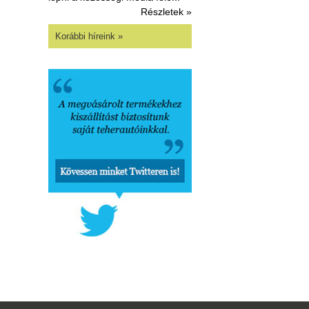
Részletek »
Korábbi híreink »