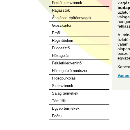
Festőszerszámok
kiegés
budap
Ragasztók
üzlet
váloga
Általános építőanyagok
henge
Gipszkarton
felhas
Profil
A min
üzletü
Rögzítőelem
valami
Függesztő
alap
beszer
Hézagolás
egysze
Felületkiegyenlítő
Kapcso
Hőszigetelő rendszer
Vasbe
Hidegburkolás
Szerszámok
Salag termékek
Tömítők
Egyéb termékek
Faáru