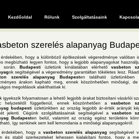
Kezdőoldal
Rólunk
Szolgáltatásaink
Kapcsola
asbeton szerelés alapanyag Budape
érdekében, hogy a különböző építkezések végeredménye valóban idő
 és megbízható legyen fontos, hogy a legjobb alapanyagokat használju
a során.
Budapest
i üzletünk kínálatában elérhető
vasbeton sz
nyag
ok segítségével a végeredmény garantáltan tökéletes lesz. Ráad
ton szerelés alapanyag Budapest
en található üzletünkben 
zményes árakon kapható meg, ennek köszönhetően minőségi, de
ágos megoldások alakíthatóak ki.
 igyekszik folyamatosan a lehető legjobb árakat biztosítani vásárlói s
c helyzetétől függetlenül, ennek köszönhetően a
vasbeton sz
nyag budapest
i üzletünkben az ország legjobb ár-érték arányát ké
ét jelenti. Cégünk szolgáltatásainak segítségével a
vasbeton sz
nyag Budapest
en belül, valamint az ország egész területére kön
lítható, így senkinek sem kell lemondania a minőségi alapanyagokról.
 érdekében, hogy a
vasbeton szerelés alapanyag
segítségével v
an és stabil szerkezeteket lehessen kialakítani fontos, hogy a me