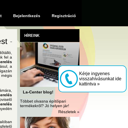
t
Bejelentkezés
Regisztráció
HÍREINK
st
tálló,
k fel a
erelés
ásul, a
igazán
Kérje ingyenes
 mégis
visszahívásunkat ide
kattintva »
zámára,
La-Center blog!
erelés
pviselő
Többet olvasna építőipari
erelés
termékekről? Jó helyen jár!
nyedén
Részletek »
alóban
gfelelő