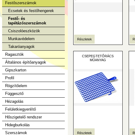
Festőszerszámok
Ecsetek és festőhengerek
Festő- és
tapétázószerszámok
Csiszolóeszközök
Munkavédelem
Részletek
R
Takaróanyagok
Ragasztók
CSEPEGTETŐRÁCS
MŰANYAG
Általános építőanyagok
Gipszkarton
Profil
Rögzítőelem
Függesztő
Hézagolás
Felületkiegyenlítő
Hőszigetelő rendszer
Hidegburkolás
Szerszámok
Részletek
R