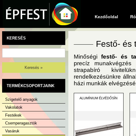
Kezdőoldal
Ró
KERESÉS
Festő- és
Minőségi
festő- és t
precíz munakvégzés né
Keresés »
strapabíró kivite
rendelkezésünkre állna
házi munkák elvégzésér
TERMÉKCSOPORTJAINK
ALUMÍNIUM ÉLVÉDŐSÍN
Szigetelő anyagok
Vakolatok
Festékek
Csemperagasztók
Vasáruk