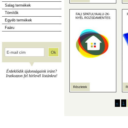
Salag termékek
Tömítők
FALI SPATULYA ALU-2K-
NYÉL ROZSDAMENTES
Egyéb termékek
Faáru
Érdeklődik újdonságaink iránt?
Iratkozzon fel hírlevél listánkra!
Részletek
R
«
1