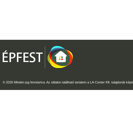
© 2026 Minden jog fenntartva. Az oldalon található tartalom a LA-Center Kft. tulajdonát képe